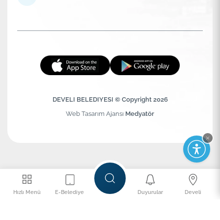
DEVELI BELEDIYESI © Copyright 2026
Web Tasarım Ajansı
Medyatör
Hızlı Menü
E-Belediye
Duyurular
Develi