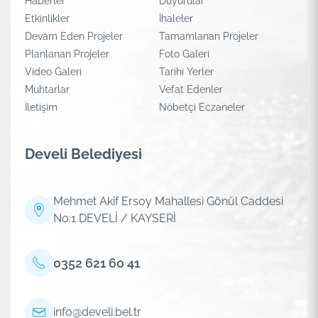
Haberler
Duyurular
Etkinlikler
İhaleler
Devam Eden Projeler
Tamamlanan Projeler
Planlanan Projeler
Foto Galeri
Video Galeri
Tarihi Yerler
Muhtarlar
Vefat Edenler
İletişim
Nöbetçi Eczaneler
Develi Belediyesi
Mehmet Akif Ersoy Mahallesi Gönül Caddesi
No:1 DEVELİ / KAYSERİ
0352 621 60 41
info@develi.bel.tr