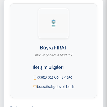
Büşra FIRAT
İmar ve Şehircilik Müdür V.
İletişim Bilgileri
0(352) 621 60 41 / 150
busrafirat@develi.bel.tr