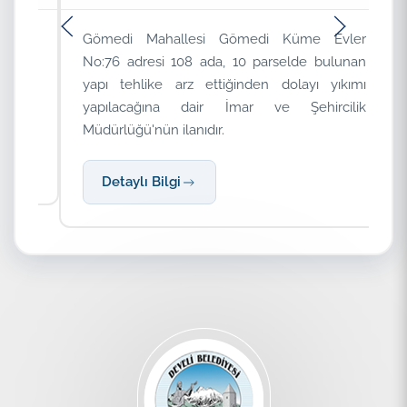
nde
Gömedi Mahallesi Gömedi Küme Evler
Fe
arz
No:76 adresi 108 ada, 10 parselde bulunan
1
mar
yapı tehlike arz ettiğinden dolayı yıkımı
et
yapılacağına dair İmar ve Şehircilik
ve
Müdürlüğü'nün ilanıdır.
Detaylı Bilgi