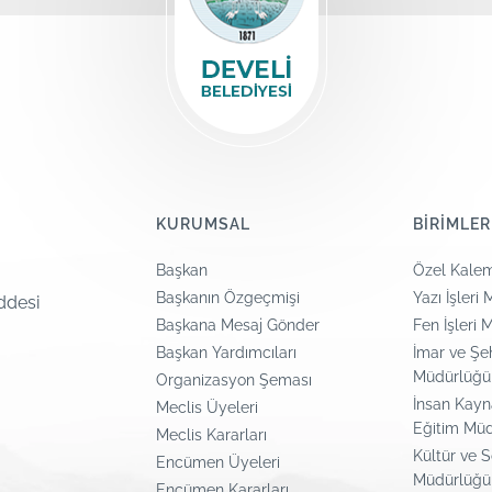
KURUMSAL
BİRİMLER
Başkan
Özel Kale
Başkanın Özgeçmişi
Yazı İşleri
ddesi
Başkana Mesaj Gönder
Fen İşleri
Başkan Yardımcıları
İmar ve Şeh
Müdürlüğü
Organizasyon Şeması
İnsan Kayn
Meclis Üyeleri
Eğitim Mü
Meclis Kararları
Kültür ve S
Encümen Üyeleri
Müdürlüğü
Encümen Kararları