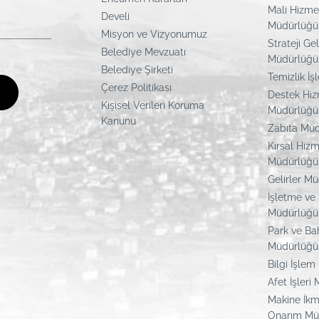
Mali Hizme
Develi
Müdürlüğü
Misyon ve Vizyonumuz
Strateji Ge
Belediye Mevzuatı
Müdürlüğü
Belediye Şirketi
Temizlik İş
Çerez Politikası
Destek Hiz
Kişisel Verileri Koruma
Müdürlüğü
Kanunu
Zabıta Mü
Kırsal Hizm
Müdürlüğü
Gelirler M
İşletme ve 
Müdürlüğü
Park ve Ba
Müdürlüğü
Bilgi İşle
Afet İşleri
Makine İkm
Onarım Mü