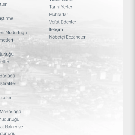
tler
Tarihi Yerler
Muhtarlar
liştirme
Vefat Edenler
İletişim
leri Müdürlüğü
Nöbetçi Eczaneler
metleri
dürlüğü
etler
üdürlüğü
İştirakler
hçeler
m Müdürlüğü
 Müdürlüğü
al Bakım ve
dürlüğü