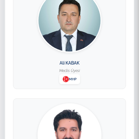
Ali KABAK
Meclis Üyesi
MHP