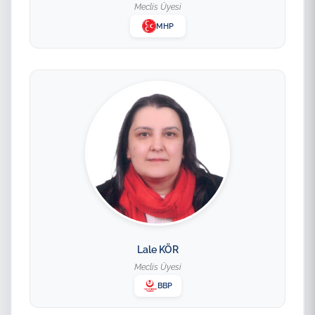
Meclis Üyesi
MHP
Lale KÖR
Meclis Üyesi
BBP