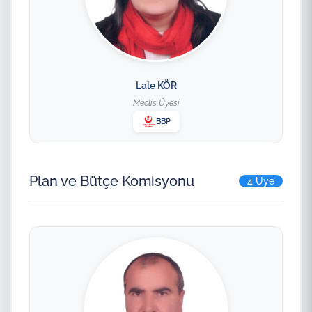
Lale KÖR
Meclis Üyesi
BBP
Plan ve Bütçe Komisyonu
4 Üye