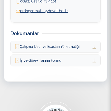
0(352) 621 60 41 / 101
erdoganmutlu@develi.bel.tr
Dökümanlar
Çalışma Usul ve Esasları Yönetmeliği
İş ve Görev Tanımı Formu