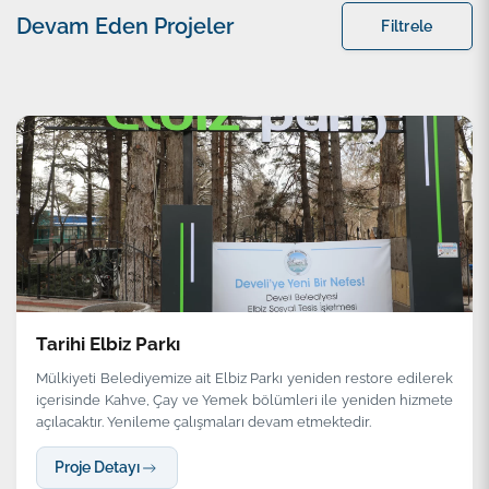
Devam Eden Projeler
Filtrele
Kategori
Kelime ile Ara
Filtrele
Temizle
Tarihi Elbiz Parkı
Mülkiyeti Belediyemize ait Elbiz Parkı yeniden restore edilerek
içerisinde Kahve, Çay ve Yemek bölümleri ile yeniden hizmete
açılacaktır. Yenileme çalışmaları devam etmektedir.
Proje Detayı