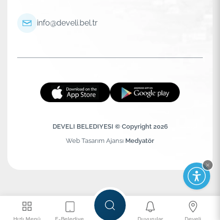
info@develi.bel.tr
DEVELI BELEDIYESI © Copyright 2026
Web Tasarım Ajansı
Medyatör
Hızlı Menü
E-Belediye
Duyurular
Develi