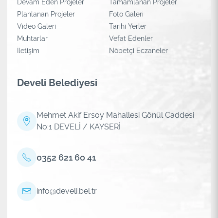
Devam Eden Projeler
Tamamlanan Projeler
Planlanan Projeler
Foto Galeri
Video Galeri
Tarihi Yerler
Muhtarlar
Vefat Edenler
İletişim
Nöbetçi Eczaneler
Develi Belediyesi
Mehmet Akif Ersoy Mahallesi Gönül Caddesi
No:1 DEVELİ / KAYSERİ
0352 621 60 41
info@develi.bel.tr