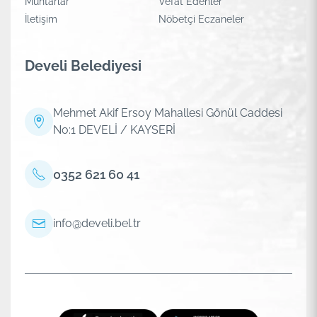
Muhtarlar
Vefat Edenler
İletişim
Nöbetçi Eczaneler
Develi Belediyesi
Mehmet Akif Ersoy Mahallesi Gönül Caddesi
No:1 DEVELİ / KAYSERİ
0352 621 60 41
info@develi.bel.tr