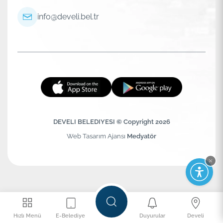
info@develi.bel.tr
DEVELI BELEDIYESI © Copyright 2026
Web Tasarım Ajansı
Medyatör
Hızlı Menü
E-Belediye
Duyurular
Develi