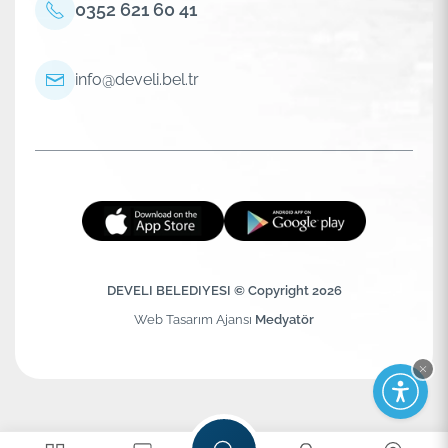
0352 621 60 41
info@develi.bel.tr
DEVELI BELEDIYESI © Copyright 2026
Web Tasarım Ajansı
Medyatör