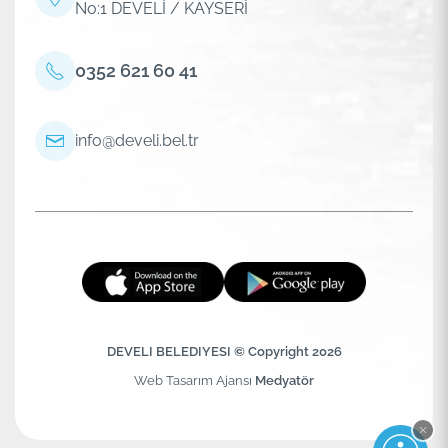
No:1 DEVELİ / KAYSERİ
0352 621 60 41
info@develi.bel.tr
DEVELI BELEDIYESI © Copyright 2026
Web Tasarım Ajansı
Medyatör