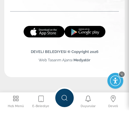
DEVELI BELEDIYESI © Copyright 2026
Web Tasarım Ajansı
Medyatör
Hızlı Menü
E-Belediye
Duyurular
Develi