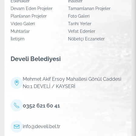
Etkinlikler
İhaleler
Devam Eden Projeler
Tamamlanan Projeler
Planlanan Projeler
Foto Galeri
Video Galeri
Tarihi Yerler
Muhtarlar
Vefat Edenler
İletişim
Nöbetçi Eczaneler
Develi Belediyesi
Mehmet Akif Ersoy Mahallesi Gönül Caddesi
No:1 DEVELİ / KAYSERİ
0352 621 60 41
info@develi.bel.tr